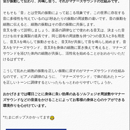
音が振動して伝わり、共鳴し合う。それがマナーズサウンドの仕組みです。
そもそも「音」とは空気の振動によって起こる現象です。この世界に存在する
音に多様性を与えているのは1秒あたりの振動の周波数の違いです。音の振動を
細胞に伝えると、細胞の振動はその音の振動に共振します。
音叉を使って説明しましょう。楽器の調律などで使われる音叉は、決まった音
だけを出す金属製の道具です。同じ固有の周波数を持つ2つの音叉AとBを用意
し、音叉Aを鳴らして振動させると、音叉Bが共振して音を鳴らし始めます。音
叉Aをマナーズサウンド、音叉Bを身体の細胞に置き換えて考えると、マナーズ
サウンドを浴びた体内の細胞が共振し、活性化を始めることがおわかりいただ
けるはずです。
こうして乱れた細胞の振動を正しい振動に戻すのがマナーズサウンドの仕組み
なのです。ピアノの調律のように、「マナーズサウンド」で体の乱れたトーン
を正しいトーンに調律するといったらもっとわかりやすいでしょうか。
おかげさまでは曜日ごとに身体に良い効果のあるソルフェジオ周波数やマナー
ズサウンドなどの音楽をかけることによってお客様の身体と心のケアができる
環境作りを心がけています。
*たまにポップスかかってます