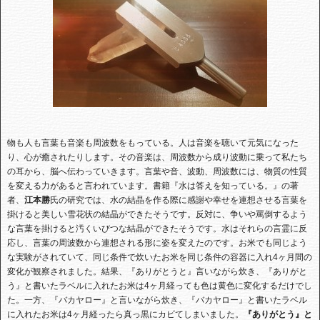
物も人も言葉も音楽も周波数をもっている。人は音楽を聴いて元気になった
り、心が癒されたりします。その音楽は、周波数から成り波動に乗って私たち
の耳から、脳へ伝わっていきます。言葉や音、波動、周波数には、物質の性質
を変える力があると言われています。書籍『水は答えを知っている。』の著
者、
江本勝
氏の研究では、水の結晶を作る際に感謝や幸せを連想させる言葉を
掛けると美しい雪花状の結晶ができたそうです。反対に、争いや罵倒するよう
な言葉を掛けると汚くいびつな結晶ができたそうです。水はそれらの言霊に反
応し、言葉の周波数から連想される形に姿を変えたのです。お米でも同じよう
な実験がされていて、同じ条件で炊いたお米を同じ条件の容器に入れ
4
ヶ月間の
変化が観察されました。結果、『ありがとうと』言いながら炊き、『ありがと
う』と書いたラベルに入れたお米は
4
ヶ月経っても色は黄色に変化するだけでし
た。一方、『バカヤロー』と言いながら炊き、『バカヤロー』と書いたラベル
に入れたお米は
4
ヶ月経ったら真っ黒にカビてしまいました。
『ありがとう』と