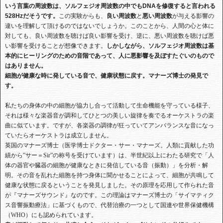
いう言葉の周波数は、ソルフェジオ周波数の中でも
DNA
を修復すると言われる
528Hz
だそうです。
この実験からも、
良い周波数
と
悪い周波数
が与える影響の
違いを理解して頂けるのではないでしょうか。このことから、人間の心と体に
対しても、良い周波数を聴けば良い影響を受け、逆に、悪い周波数を聴けば悪
い影響を受けることが想像できます。
しかしながら、ソルフェジオ周波数は基
本的にヒーリングのための音階であって、人に悪影響を及ぼすたぐいのもので
はありません。
細胞が健康な時に発している音で、健康状態に戻す。マナーズ博士の発見で
す。
私たちの身体の中の細胞が協力し合って活動して生命機能を守っている様子、
それは様々な楽器音が調和してひとつの美しい旋律を奏でるオーケストラの楽
曲に似ています。ですが、各楽器の調律が狂っていてアンバランスな音になっ
ていたらオーケストラは成立しません。
英国のマナーズ博士（医学博士ドクター・サー・マナーズ。人類に貢献した功
績から”サー＝Sir”の称号を受けています）は、半世紀以上にわたる研究で「人
体の器官や臓器の細胞が健康なときに発信している音（振動）」を分析・解
明。その音を乱れた細胞を持つ身体に聞かせることによって、細胞が共鳴して
健康な状態に戻るということを発見しました。その原理を応用して作られた音
が『マナーズサウンド』なのです。この理論はマナーズ博士の「サイマティク
ス音響振動療法」に基づくもので、代替治療の一つとして国連や世界保健機構
（WHO）にも認められています。