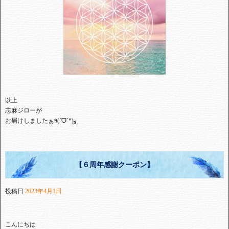
⁡以上⁡
⁡志麻ジローが⁡
【６周年感謝クーポン】
投稿日
2023年4月1日
こんにちは