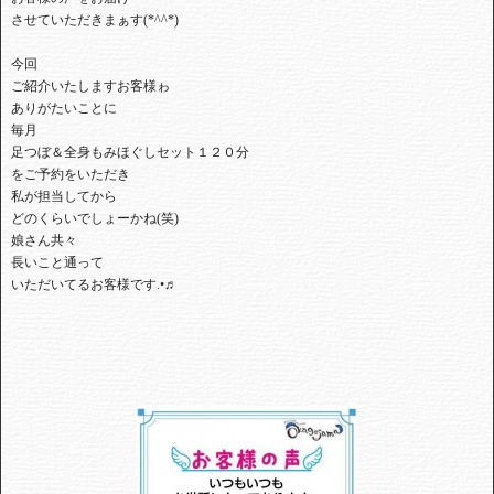
させていただきまぁす(*^^*)⁡
今回⁡
⁡ご紹介いたしますお客様ゎ⁡
⁡ありがたいことに
毎月⁡
⁡足つぼ＆全身もみほぐしセット１２０分⁡
⁡をご予約をいただき⁡⁡
私が⁡担当してから⁡
どのくらいでしょーかね(笑)⁡
娘さん共々⁡
⁡長いこと通って⁡
⁡いただいてるお客様です.•♬⁡⁡