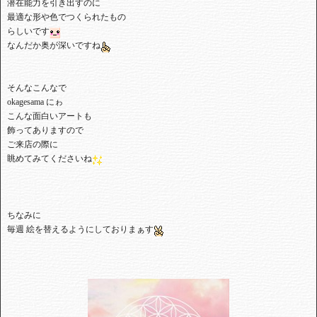
⁡潜在能力を引き出すのに⁡
⁡最適な形や色でつくられたもの⁡
⁡らしいです
⁡なんだか奥が深いですね
⁡そんなこんなで⁡
⁡okagesama にゎ⁡
⁡こんな面白いアートも⁡⁡
⁡飾ってありますので⁡
⁡ご来店の際に⁡
⁡眺めてみてくださいね
⁡⁡ちなみに⁡
⁡毎週 絵を替えるようにしておりまぁす