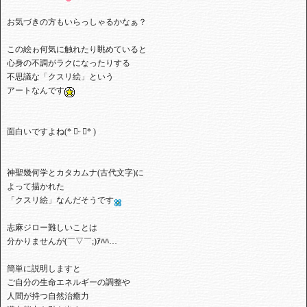
お気づきの方もいらっしゃるかなぁ？
⁡この絵ゎ何気に触れたり眺めていると⁡
⁡⁡心身の不調がラクになったりする⁡
⁡不思議な「クスリ絵」という⁡
⁡アートなんです
⁡面白いですよね(* ॑ᵕ ॑* )⁡
神聖幾何学とカタカムナ(古代文字)に⁡
⁡よって描かれた⁡
⁡「クスリ絵」なんだそうです
⁡⁡志麻ジロー難しいことは⁡
⁡分かりませんが(￣▽￣;)ｱﾊﾊ…
⁡簡単に説明しますと
ご自分の⁡生命エネルギーの調整や⁡
⁡人間が持つ自然治癒力⁡