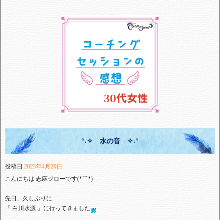
°˖✧ 水の音 ✧˖°
投稿日
2023年4月20日
こんにちは 志麻ジローです(*ˊ˘ˋ*)⁡
⁡⁡先日、久しぶりに⁡
⁡『 白川水源 』に行ってきました