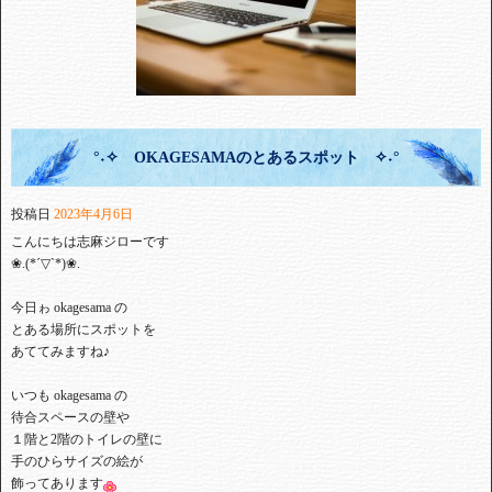
°˖✧ OKAGESAMAのとあるスポット ✧˖°
投稿日
2023年4月6日
こんにちは志麻ジローです⁡
⁡❀.(*´▽`*)❀.⁡
⁡今日ゎ okagesama の⁡
⁡とある場所にスポットを⁡
⁡あててみますね♪
⁡いつも okagesama の⁡
⁡待合スペースの壁や⁡
⁡１階と2階のトイレの壁に⁡
⁡手のひらサイズの絵が⁡
⁡飾ってあります