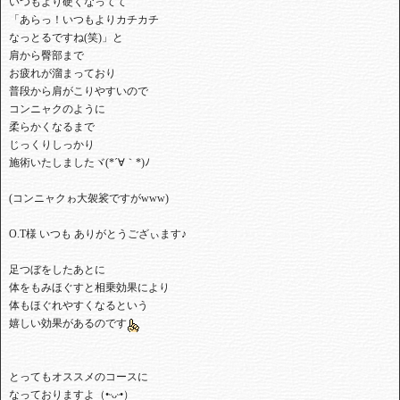
⁡いつもより硬くなってて⁡
⁡「あらっ！いつもよりカチカチ⁡
⁡なっとるですね(笑)」と
⁡肩から臀部まで⁡
⁡お疲れが溜まっており⁡⁡
⁡普段から肩がこりやすいので⁡
⁡コンニャクのように⁡
⁡柔らかくなるまで⁡
⁡じっくりしっかり⁡
⁡施術いたしましたヾ(*´∀｀*)ﾉ⁡
⁡(コンニャクゎ大袈裟ですがwww)⁡⁡
⁡O.T様 いつも ありがとうござぃます♪
⁡足つぼをしたあとに⁡
⁡体をもみほぐすと相乗効果により⁡
⁡体もほぐれやすくなるという⁡
⁡嬉しい効果があるのです
⁡とってもオススメのコースに⁡
⁡なっておりますよ（•ᵕᴗᵕ•）