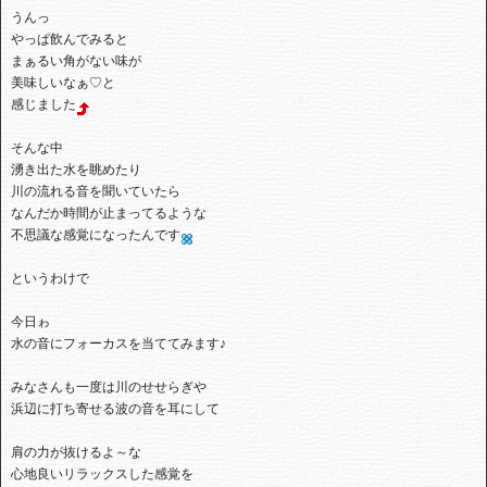
⁡うんっ⁡
⁡やっぱ飲んでみると⁡
⁡まぁるい角がない味が⁡
⁡美味しいなぁ♡と⁡
⁡感じました
⁡そんな中⁡
⁡湧き出た水を眺めたり⁡
⁡川の流れる音を聞いていたら⁡
⁡なんだか時間が止まってるような⁡
⁡不思議な感覚になったんです
⁡⁡というわけで
⁡今日ゎ⁡
⁡水の音にフォーカスを当ててみます♪⁡⁡
みなさんも一度は川のせせらぎや⁡
⁡浜辺に打ち寄せる波の音を耳にし⁡て⁡
⁡肩の力が抜けるよ～な⁡
⁡心地良いリラックスした感覚を⁡