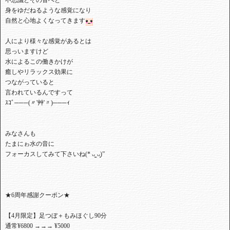
不思議とその音へと⁡
⁡身をゆだねるような感覚になり⁡
⁡自然と心地よくなってきます
⁡人により様々な感覚があるとは⁡
思っいますけど
水によるこの働きかけが⁡
⁡癒しやリラックス効果に
⁡つながっていると⁡
⁡言われているんですって⁡
⁡ｽｺﾞ───(〃'艸'〃)───ｨ⁡
⁡みなさんも
⁡たまにゎ⁡水の音に⁡
⁡フォーカスしてみて下さいね(* ᴗ͈ˬᴗ͈)”⁡
★6周年感謝クーポン★
【4月限定】足つぼ＋もみほぐし90分
通常¥6800 →→→ ¥5000