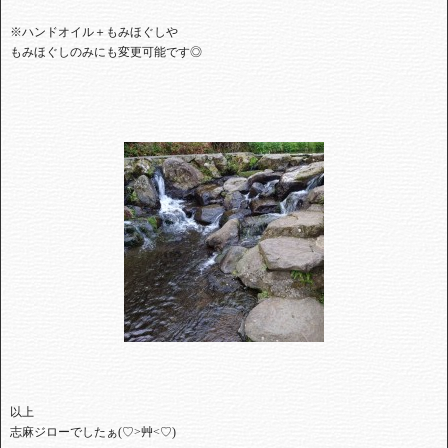
※ハンドオイル＋もみほぐしや
もみほぐしのみにも変更可能です◎
⁡⁡以上⁡⁡
⁡志麻ジローでしたぁ(♡>艸<♡)