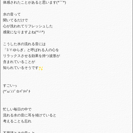
⁡体感されたことがあると思います(*´˘`*)
⁡水の音って⁡
⁡聞いてるだけで
⁡⁡心が洗われてリフレッシュした⁡
⁡感覚になりますよね(*^^*)
こうした水の流れる音には⁡
⁡「1/ｆゆらぎ」と呼ばれる人の心を⁡
⁡リラックスさせる効果を持つ波形が⁡
⁡含まれていることが⁡
⁡知られているそうです
⁡すごいっ⁡
⁡(*’ω’ﾉﾉﾞ☆ﾊﾟﾁﾊﾟﾁ
⁡忙しい毎日の中で
流れる水の音に耳を傾けていると⁡
⁡考えることも忘れ⁡⁡