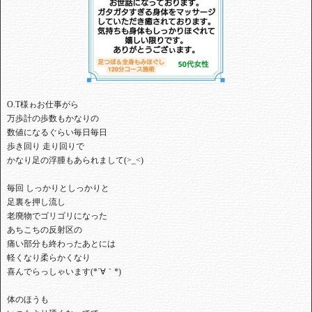
⁡O.T様ゎ⁡⁡お仕事がら⁡
⁡万歩計の歩数もかなりの⁡
⁡数値になるぐらい毎日毎日⁡
⁡歩き回り 走り回り⁡で⁡
⁡かなり足の浮腫もあられまして(>_<)
⁡毎回 しっかりとしっかりと⁡
⁡足裏を押し流し⁡
⁡老廃物でゴリゴリになった⁡
⁡⁡あちこちの反射区の
⁡痛い部分も終わったあとに⁡は
軽くなり⁡柔らかくなり⁡
⁡喜んでらっしゃいます(*´∀｀*)⁡
⁡体のほうも⁡⁡