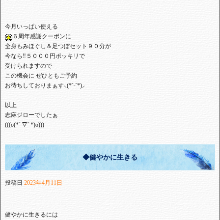
⁡今月いっぱい使える⁡
６周年感謝クーポンに
全身もみほぐし＆足つぼセット⁡９０分が
今なら‼️５０００円ポッキリで
受けられますので⁡
⁡この機会に ぜひ⁡ともご予約⁡
⁡お待ちしておりまぁす⸜(*ˊᵕˋ*)⸝⁡
⁡以上⁡
⁡志麻ジローでしたぁ⁡
⁡(((o(*ﾟ▽ﾟ*)o)))
◆健やかに生きる
投稿日
2023年4月11日
健やかに生きるには