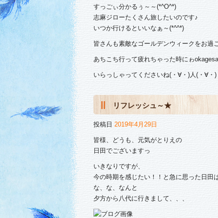
すっごぃ分かるぅ～～(*^O^*)
志麻ジローたくさん旅したいのです♪
いつか行けるといいなぁ～(*^^*)
皆さんも素敵なゴールデンウィークをお過ごし下
あちこち行って疲れちゃった時にゎokages
いらっしゃってくださいね(・∀・)人(・∀・)
リフレッシュ～★
投稿日
2019年4月29日
皆様、どうも、元気がとりえの
日田でございますっ
いきなりですが、
今の時期を感じたい！！と急に思った日田
な、な、なんと
夕方から八代に行きまして、、、