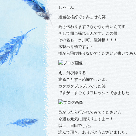
じゃーん
適当な格好ですみません笑
高さ伝わります？なかなか高いんです
そして相当揺れるんです、この橋
その名も、氷川町、龍神橋！！！
木製吊り橋ですよ～
橋から飛び降りないでくださいと書いてあ
え、飛び降りる、、、、
渡ることすら恐怖でしたよ、
ガクガクブルブルでした笑
ですが、すごくリフレッシュできました
良かったら行かれてみてください☆
今週も元気に頑張りますよー！
以上、日田でした。
読んで頂き、ありがとうございました。