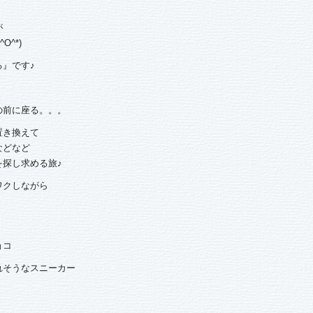
が
^*)
』です♪
の前に座る。。。
置き換えて
などなど
探し求める旅♪
ワクしながら
ョコ
れそうなスニーカー