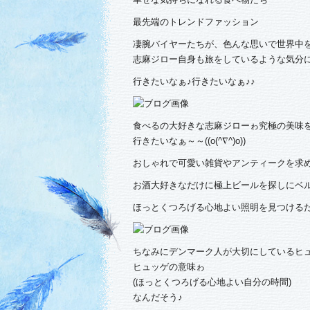
最先端のトレンドファッション
凄腕バイヤーたちが、色んな思いで世界中
志麻ジロー自身も旅をしているような気分になれ
行きたいなぁ♪行きたいなぁ♪♪
食べるの大好きな志麻ジローゎ究極の美味
行きたいなぁ～～((o(^∇^)o))
おしゃれで可愛い雑貨やアンティークを求めて
お酒大好きなだけに極上ビールを探しにベルギ
ほっとくつろげる心地よい照明を見つけるため
ちなみにデンマーク人が大切にしているヒ
ヒュッゲの意味ゎ
(ほっとくつろげる心地よい自分の時間)
なんだそう♪