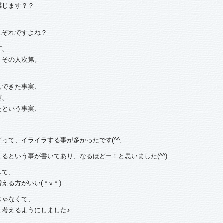
感じます？？
れぞれですよね？
ど、
、その人次第。
んできた事実、
実、
たという事実、
って、イライラする事が多かったです(^^;
るという事が書いてあり、なるほどー！と思いました(^^)
して、
える方がいい(＾ν＾)
じゃなくて、
と考えるようにしました♪