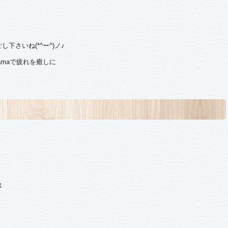
さいね(*^ー^)ノ♪
amaで疲れを癒しに
は