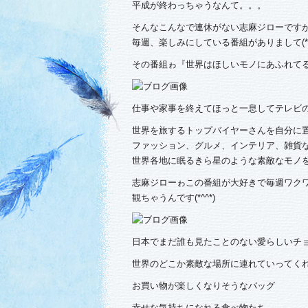
平成が終わっちゃうなんて。。。
そんなこんなで連休がない志麻ジローです
毎週、楽しみにしている番組がありまして(*^O
その番組ゎ『世界はほしいモノにあふれてる
仕事や家事を終えてほっと一息してテレビ
世界を旅するトップバイヤーさんを自分に
ファッション、グルメ、インテリア、雑貨
世界各地に眠るきら星のような素敵なモノを
志麻ジローゎこの番組が大好きで毎週ワク
観ちゃうんです(*^^*)
日本でまだ誰も見たことのない愛らしいチ
世界のどこか素敵な場所に連れていってく
お買い物が楽しくなりそうなバッグ
幸せな気持ちになれる食べ物たち