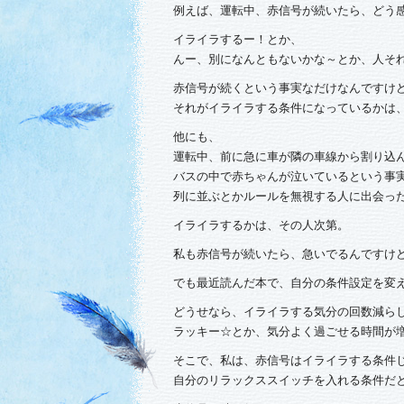
例えば、運転中、赤信号が続いたら、どう
イライラするー！とか、
んー、別になんともないかな～とか、人そ
赤信号が続くという事実なだけなんですけ
それがイライラする条件になっているかは
他にも、
運転中、前に急に車が隣の車線から割り込
バスの中で赤ちゃんが泣いているという事
列に並ぶとかルールを無視する人に出会っ
イライラするかは、その人次第。
私も赤信号が続いたら、急いでるんですけど
でも最近読んだ本で、自分の条件設定を変え
どうせなら、イライラする気分の回数減ら
ラッキー☆とか、気分よく過ごせる時間が増
そこで、私は、赤信号はイライラする条件
自分のリラックススイッチを入れる条件だ