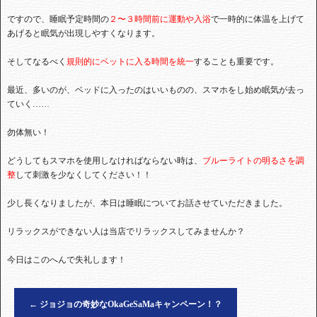
ですので、睡眠予定時間の
２〜３時間前に運動や入浴
で一時的に体温を上げて
あげると眠気が出現しやすくなります。
そしてなるべく
規則的にベットに入る時間を統一
することも重要です。
最近、多いのが、ベッドに入ったのはいいものの、スマホをし始め眠気が去っ
ていく……
勿体無い！
どうしてもスマホを使用しなければならない時は、
ブルーライトの明るさを調
整
して刺激を少なくしてください！！
少し長くなりましたが、本日は睡眠についてお話させていただきました。
リラックスができない人は当店でリラックスしてみませんか？
今日はこのへんで失礼します！
←
ジョジョの奇妙なOkaGeSaMaキャンペーン！？