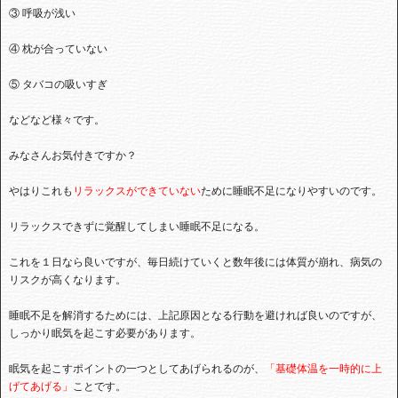
③ 呼吸が浅い
④ 枕が合っていない
⑤ タバコの吸いすぎ
などなど様々です。
みなさんお気付きですか？
やはりこれも
リラックスができていない
ために睡眠不足になりやすいのです。
リラックスできずに覚醒してしまい睡眠不足になる。
これを１日なら良いですが、毎日続けていくと数年後には体質が崩れ、病気の
リスクが高くなります。
睡眠不足を解消するためには、上記原因となる行動を避ければ良いのですが、
しっかり眠気を起こす必要があります。
眠気を起こすポイントの一つとしてあげられるのが、
「基礎体温を一時的に上
げてあげる」
ことです。