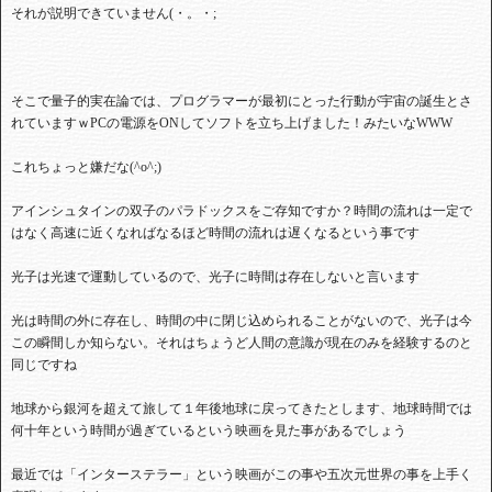
それが説明できていません(・。・;
そこで量子的実在論では、プログラマーが最初にとった行動が宇宙の誕生とさ
れていますｗPCの電源をONしてソフトを立ち上げました！みたいなWWW
これちょっと嫌だな(^o^;)
アインシュタインの双子のパラドックスをご存知ですか？時間の流れは一定で
はなく高速に近くなればなるほど時間の流れは遅くなるという事です
光子は光速で運動しているので、光子に時間は存在しないと言います
光は時間の外に存在し、時間の中に閉じ込められることがないので、光子は今
この瞬間しか知らない。それはちょうど人間の意識が現在のみを経験するのと
同じですね
地球から銀河を超えて旅して１年後地球に戻ってきたとします、地球時間では
何十年という時間が過ぎているという映画を見た事があるでしょう
最近では「インターステラー」という映画がこの事や五次元世界の事を上手く