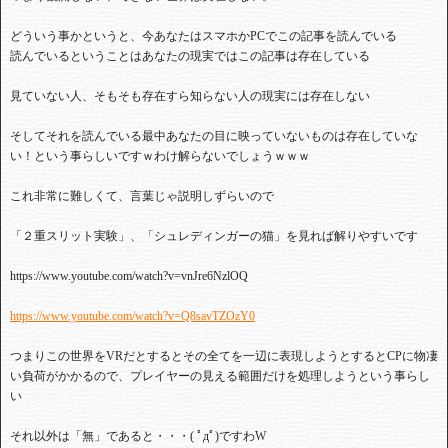
どういう事かというと、今あなたはスマホかPCでこの記事を読んでいる
読んでいるということはあなたの現実ではこの記事は存在している
見ていない人、そもそも存在すら知らない人の現実には存在しない
そしてそれを読んでいる最中あなたの目に映っていないものは存在していな
い！という事らしいですｗわけ解らないでしょうｗｗｗ
これ非常に難しくて、言葉じゃ説明しずらいので
「２重スリット実験」、「シュレディンガーの猫」を見れば解りやすいです
https://www.youtube.com/watch?v=vnJre6NzlOQ
https://www.youtube.com/watch?v=Q8savTZOzY0
つまりこの世界をVRだとするとその全てを一辺に表現しようとするとCPに物凄
い負荷がかかるので、プレイヤーの見える範囲だけを処理しようという事らし
い
それ以外は「無」であると・・・( ﾟдﾟ)ですわW