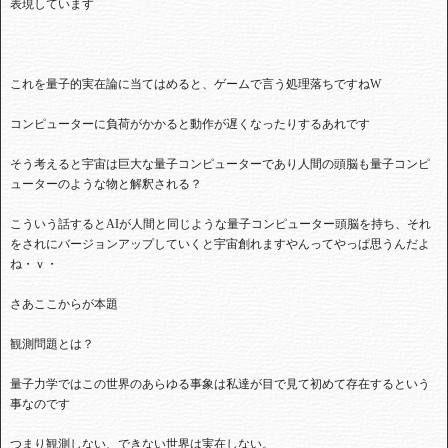
表現しています
これを量子的実在論に当てはめると、ゲームで言う処理落ちですねW
コンピューターに負荷がかかると動作が遅くなったりするあれです
そう考えると宇宙は巨大な量子コンピューターであり人間の頭脳も量子コンピ
ューターのような物と解釈される？
こういう話するとAIが人間と同じような量子コンピューター頭脳を持ち、それ
をされにバージョンアップしていくと宇宙創れますやんってやっぱ思うんだよ
ね・ｖ・
さあここからが本題
観測問題とは？
量子力学ではこの世界のあらゆる事象は私達が目で見て初めて存在するという
事なのです
つまり観測しない、できない世界は実在しない。