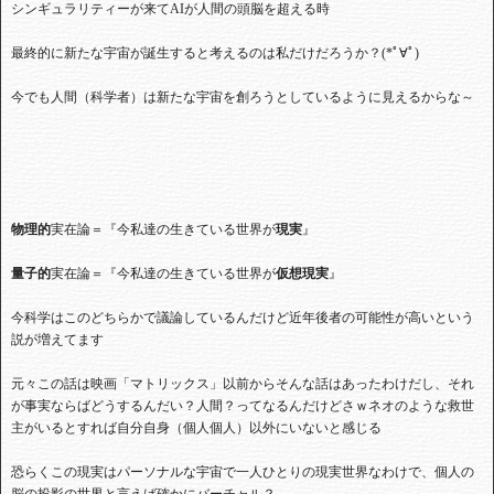
シンギュラリティーが来てAIが人間の頭脳を超える時
最終的に新たな宇宙が誕生すると考えるのは私だけだろうか？(*ﾟ∀ﾟ)
今でも人間（科学者）は新たな宇宙を創ろうとしているように見えるからな～
物理的
実在論＝『今私達の生きている世界が
現実
』
量子的
実在論＝『今私達の生きている世界が
仮想現実
』
今科学はこのどちらかで議論しているんだけど近年後者の可能性が高いという
説が増えてます
元々この話は映画「マトリックス」以前からそんな話はあったわけだし、それ
が事実ならばどうするんだい？人間？ってなるんだけどさｗネオのような救世
主がいるとすれば自分自身（個人個人）以外にいないと感じる
恐らくこの現実はパーソナルな宇宙で一人ひとりの現実世界なわけで、個人の