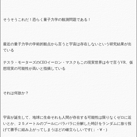
そうそうこれだ！恐らく量子力学の観測問題である！
最近の量子力学の学術的観点から言うと宇宙は存在しないという研究結果が出
ている
テスラ・モーターズのCEOイーロン・マスクもこの現実世界は今で言うVR、仮
想現実の可能性が高いと指摘している
それは何故か？
宇宙が誕生して、地球に生命それも人間が存在する可能性は限りなくゼロに近
いとか、２５メートルのプールにバラバラに分解した時計をランダムに放り投
げて勝手に組み上がってしまうほどの確立らしいです(；・∀・)