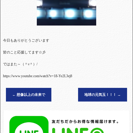
今日もありがとうございます
皆のこと応援してます☆彡
ではまた～（＾ν＾）/
https://www.youtube.com/watch?v=18-Ye2L3ej8
←
想像以上の未来で
地球の元気玉！！！
→