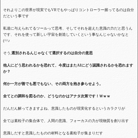
それよりこの世界が現実でもVRでもやっぱりコントローラー握ってるのは自分
だという事です
私達に与えられてるツールって思考、そしてそれを超えた意識の力だと思うん
です、それを使って新しい宇宙を創造していくという事なんじゃないかなと
(^^♪
そう,
選別されるんじゃなくて選択するのは自分の意思
他人にどう思われるかを恐れて、今度はまたAIにどう認識されるかを恐れます
か？
何か一方が善でも悪でもない、その両方を抱き参らせよう。
全てとの調和を図るのか、どうなのかはアナタ次第です！
Ｗ
ｗｗ
だんだん解ってきますよね、意識したものが現実化するというカラクリが
全ては素粒子の集合体で、人間の意識、フォーカスの力が現物質を創り出す
意識しだすと意識したものの材料となる素粒子が集まりだす