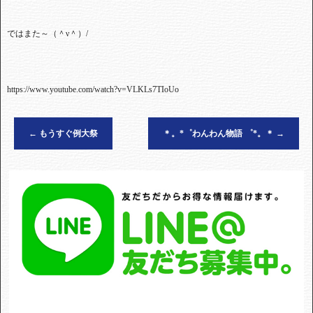
ではまた～（＾ν＾）
/
https://www.youtube.com/watch?v=VLKLs7TIoUo
←
もうすぐ例大祭
＊。*゜わんわん物語 ゜*。＊
→