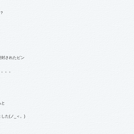
？
密封されたビン
く。。。
ると
た(ノ_＜。)