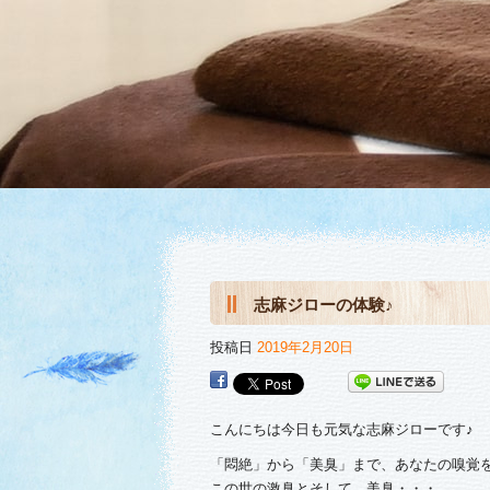
志麻ジローの体験♪
投稿日
2019年2月20日
こんにちは今日も元気な志麻ジローです♪
「悶絶」から「美臭」まで、あなたの嗅覚
この世の激臭とそして、美臭・・・