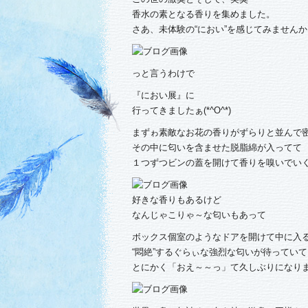
香水の素となる香りを集めました。
さあ、未体験の“におい”を感じてみませんか
っと言うわけで
『におい展』に
行ってきましたぁ(*^O^*)
まずゎ素敵なお花の香りがずらりと並んで
その中に匂いを含ませた脱脂綿が入ってて
１つずつビンの蓋を開けて香りを嗅いでい
好きな香りもあるけど
なんじゃこりゃ～な匂いもあって
ボックス個室のようなドアを開けて中に入
“悶絶”するぐらぃな強烈な匂いが待っていて
とにかく「おえ～～っ」て久しぶりになりまし