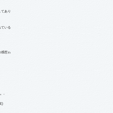
してあり
れている
の感想ゎ
°゜
)