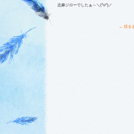
志麻ジローでしたぁ～＼(^o^)／
←
揺る