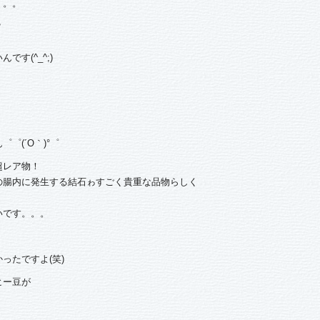
。。。
？
す(^_^;)
゜(´O｀)°゜
超レア物！
の腸内に発生する結石ゎすごく貴重な品物らしく
いです。。。
ったですよ(笑)
ヒー豆が