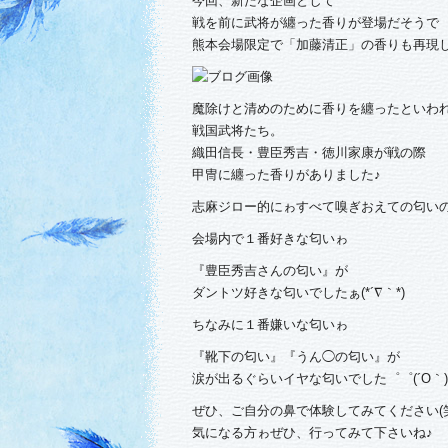
今回、新たな企画として
戦を前に武将が纏った香りが登場だそうで
熊本会場限定で「加藤清正」の香りも再現
魔除けと清めのために香りを纏ったといわ
戦国武将たち。
織田信長・豊臣秀吉・徳川家康が戦の際
甲冑に纏った香りがありました♪
志麻ジロー的にゎすべて嗅ぎおえての匂い
会場内で１番好きな匂いゎ
『豊臣秀吉さんの匂い』が
ダントツ好きな匂いでしたぁ(*´∇｀*)
ちなみに１番嫌いな匂いゎ
『靴下の匂い』『うん◯の匂い』が
涙が出るぐらいイヤな匂いでした゜゜(´O｀)
ぜひ、ご自分の鼻で体験してみてください(笑
気になる方ゎぜひ、行ってみて下さいね♪