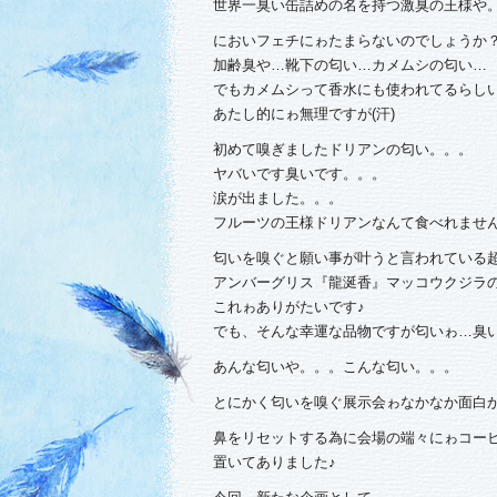
世界一臭い缶詰めの名を持つ激臭の王様や
においフェチにゎたまらないのでしょうか
加齢臭や…靴下の匂い…カメムシの匂い…
でもカメムシって香水にも使われてるらしいんで
あたし的にゎ無理ですが(汗)
初めて嗅ぎましたドリアンの匂い。。。
ヤバいです臭いです。。。
涙が出ました。。。
フルーツの王様ドリアンなんて食べれません゜
匂いを嗅ぐと願い事が叶うと言われている
アンバーグリス『龍涎香』マッコウクジラ
これゎありがたいです♪
でも、そんな幸運な品物ですが匂いゎ…臭
あんな匂いや。。。こんな匂い。。。
とにかく匂いを嗅ぐ展示会ゎなかなか面白か
鼻をリセットする為に会場の端々にゎコー
置いてありました♪