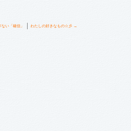
ぎない「確信」
わたしの好きなもの☆彡
→