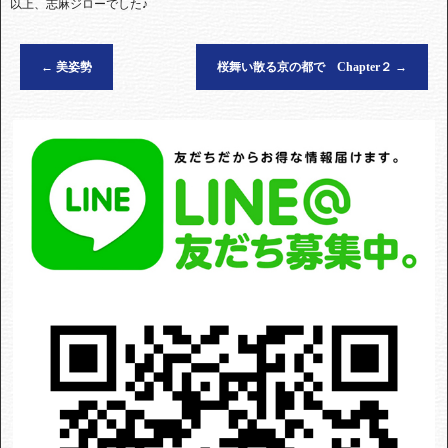
以上、志麻ジローでした♪
←
美姿勢
桜舞い散る京の都で Chapter２
→