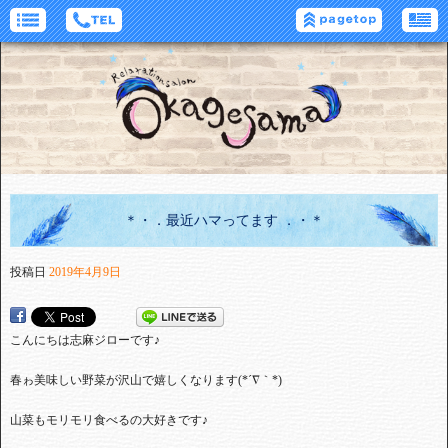
＊・．最近ハマってます ．・＊
投稿日
2019年4月9日
こんにちは志麻ジローです♪
春ゎ美味しい野菜が沢山で嬉しくなります(*´∇｀*)
山菜もモリモリ食べるの大好きです♪