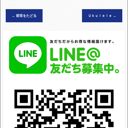
←
前世をたどる
Ｕｋｕｌｅｌｅ
→