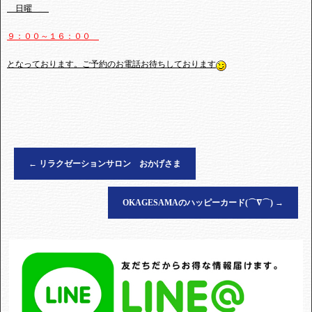
日曜
９：００～１６：００
となっております。ご予約のお電話お待ちしております
←
リラクゼーションサロン おかげさま
OKAGESAMAのハッピーカード(⌒∇⌒)
→