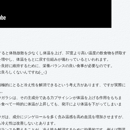
ると体熱放散を少なくし体温を上げ、37度より高い温度の飲食物を摂取す
を増やし、体温をもとに戻す仕組みが備わっているといわれます。
良好に維持するために、栄養バランスの良い食事が必要なのです。
しくないんですね(-_-;)
積極的にとると冷え性を解消できるという考え方があります、ですが実際に
ん。
ガラシは、その主成分である力プサイシンが体温を上げる作用をもちま
を食べて一時的に体温が上昇しても、発汗により体温を下がってしまいま
ガは、成分にジンゲロールを多く含み温感を高め血流を増加させますが、
も冷え性は改善しないとあります。
ランスを整えることが、冷え性を解消するために効果的です。例えば野菜