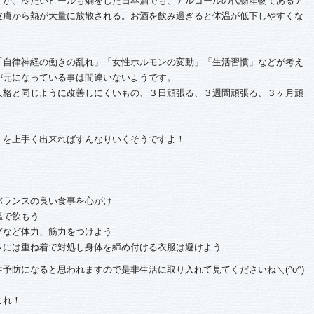
が、冷たいビールも燗をした日本酒でも、アルコールの代謝産物であるア
皮膚から熱が大量に放散される。お酒を飲み過ぎると体温が低下しやすくな
自律神経の働きの乱れ」「女性ホルモンの変動」「生活習慣」などが考え
が元になっている事は間違いないようです。
人格と同じように改善しにくいもの、３日頑張る、３週間頑張る、３ヶ月頑
）を上手く出来ればすんなりいくそうですよ！
バランスの良い食事を心がけ
温で飲もう
グなど体力、筋力をつけよう
さには重ね着で対処し身体を締め付ける衣服は避けよう
予防になると思われますので是非生活に取り入れて見てくださいね＼(^o^)
これ！