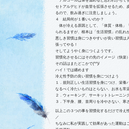
アルコールは体を温めると思われがちです
セトアルデヒドが血管を拡張させるため、
るので、飲み過ぎに注意しましょう。
４ 結局何が１番いいのか？
体が冷える原因として、「体質・体格」「
られるますが、根本は「生活習慣」の乱れ
悪しき習慣は身につきやすいが良い習慣は
張ってやる！
そしてようやく身につくようです。
習慣化させるにはその先のイメージ（快楽
その話はまたどこかで(^^)/
ハイ！では纏めます
冷え性予防の良い習慣を身につけよう
１．規則正しい生活習慣を身につけ、栄養
なるべく冷たいものはとらない、お水も常
２．ウォーキング、サーキットトレーニン
３．下半身、腰、首周りを冷やさない、寒
以上この３つの事を習慣化するだけで冷え性
／
ちなみに私が実践して効果があった運動は