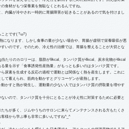
その食材がもつ栄養素を無駄なくとれるんですね。
、内臓が冷やされ一時的に胃腸障害が起きることがあるので気を付けまし
す( ･ิω･ิ)
熱になります、しかし食事の量が少ない場合や、胃腸が虚弱で栄養吸収が悪
やすいのです。そのため、冷え性の治療では、胃腸を整えることが大切とな
りのカロリーは、脂肪が9kcal、タンパク質が4kcal、炭水化物が4kcal
れる量を示す「食事誘発性産熱量」がもっとも多いのはタンパク質です。
ら尿素を生成する反応の過程で運動とは関係なく熱を産生します。これに
として蓄えられ、筋肉を動かすとグリコーゲンが産熱します。
動かすと熱が発生し、運動量の少ない人ではタンパク質の摂取量を増やす
ないので、タンパク質を十分にとることが冷え性に対策するために必要と
方たちが多く、ジムやうちのサロンに来らてメンテナンスされる方もたくさ
客様から学ぶ事も非常に多いんですね^_^
う