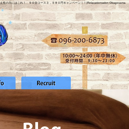
え性の方にはこれ！ ９０分コース３，９８０円キャンペーン！！|Relaxationsalon Okagesama