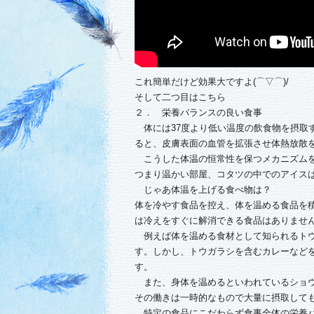
これ簡単だけど効果大ですよ(⌒▽⌒)/
そして二つ目はこちら
２． 栄養バランスの良い食事
体には37度より低い温度の飲食物を摂取す
ると、皮膚表面の血管を拡張させ体熱放散
こうした体温の恒常性を保つメカニズムを
つまり温かい部屋、コタツの中でのアイスは良ろ
じゃあ体温を上げる食べ物は？
体を冷やす食品を控え、体を温める食品を
は冷えをすぐに解消できる食品はありませ
例えば体を温める食材として知られるトウ
す。しかし、トウガラシを含むカレーなど
す。
また、身体を温めるといわれているショウ
その働きは一時的なもので大量に摂取して
特定の食品にこだわらず食事全体の栄養バ