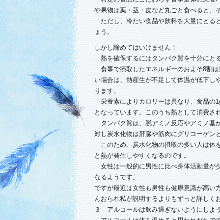
や果物は葉・茎・皮など丸ごと食べると、
ただし、冷たい食品や飲料を大量にとると
ょう。
しかし諦めてはいけません！
熱を確保するにはタンパク質を十分にとることで
食事で摂取したエネルギーのおよそ8割は
い場合は、熱産生が不足して体温が低下し
ります。
栄養素によりカロリーは異なり、食品の1g当た
となっています。このうち熱として消費さ
タンパク質は、脱アミノ反応やアミノ基か
対し炭水化物は肝臓や筋肉にグリコーゲン
このため、炭水化物の摂取の多い人は体を
と熱が発生しやすくなるのです。
女性は一般的に男性に比べ身体活動量が少
なるようです。
ですが最近は女性も男性も健康意識が高い
んおられ私が説明するよりもずっと詳しくお
３ アルコールは飲み過ぎないようにしよ