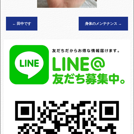
←
田中です
身体のメンテナンス
→