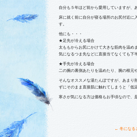
自分も５年ほど前から愛用していますが、
床に就く前に自分が寝る場所のお尻付近に
す。
他にも・・・
★足先が冷える場合
太ももからお尻にかけて大きな筋肉を温め
気になるつま先などに直接当てなくても下
★手先が冷える場合
二の腕の裏側あたりを温めたり、腕の根元
そんなオススメな湯たんぽですが、あまり熱
ずにそのまま直接肌に触れてしまうと「低
寒さが気になる方は価格もお手頃なので、是非使
←
冬になると