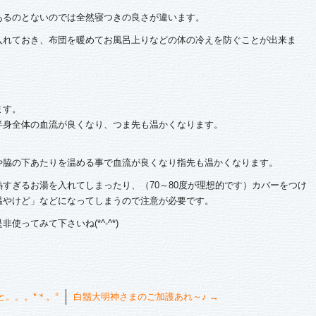
あるのとないのでは全然寝つきの良さが違います。
入れておき、布団を暖めてお風呂上りなどの体の冷えを防ぐことが出来ま
ます。
半身全体の血流が良くなり、つま先も温かくなります。
や脇の下あたりを温める事で血流が良くなり指先も温かくなります。
すぎるお湯を入れてしまったり、（70～80度が理想的です）カバーをつけ
温やけど」などになってしまうので注意が必要です。
ってみて下さいね(*^-^*)
。。。*＊。°
白鬚大明神さまのご加護あれ～♪
→