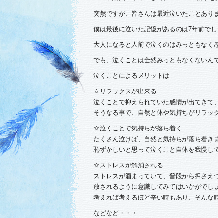
突然ですが、皆さんは最近泣いたことあり
僕は最後に泣いた記憶があるのは7年前でし
大人になると人前で泣くのはみっともなく
でも、泣くことは全然みっともなくないん
泣くことによるメリットは
☆リラックスが出来る
泣くことで抑えられていた感情が出てきて
そうなる事で、自然と体や気持ちがリラッ
☆泣くことで気持ちが落ち着く
たくさん泣けば、自然と気持ちが落ち着き
恥ずかしいと思って泣くこと自体を我慢し
☆ストレスが解消される
ストレスが溜まっていて、普段から押さえ
放されるように意識してみてはいかがでし
考えれば考えるほど辛い時もあり、そんな
などなど・・・