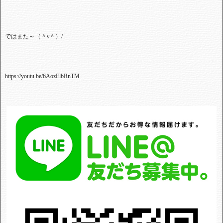
ではまた～（＾ν＾）/
https://youtu.be/6AozElbRnTM