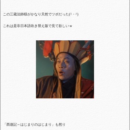
この三蔵法師様がかなり天然でツボだった(^・^)
これは是非日本語吹き替え版で見て欲しいｗ
「西遊記～はじまりのはじまり」も然り