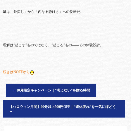
鍵は「外探し」から「内なる静けさ」への反転だ。
理解は“起こす”ものではなく、“起こる”もの——その体験設計。
続きはNOTEから
←
10月限定キャンペーン｜“考えない”を贈る時間
【ハロウィン月間】60分以上500円OFF｜“連休疲れ”を一気にほどく
→