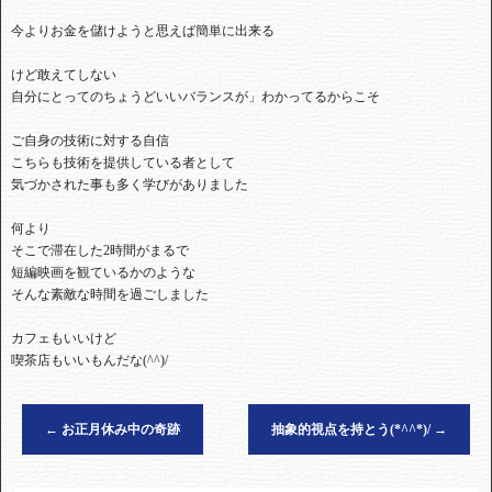
今よりお金を儲けようと思えば簡単に出来る
けど敢えてしない
自分にとってのちょうどいいバランスが」わかってるからこそ
ご自身の技術に対する自信
こちらも技術を提供している者として
気づかされた事も多く学びがありました
何より
そこで滞在した2時間がまるで
短編映画を観ているかのような
そんな素敵な時間を過ごしました
カフェもいいけど
喫茶店もいいもんだな(^^)/
←
お正月休み中の奇跡
抽象的視点を持とう(*^^*)/
→