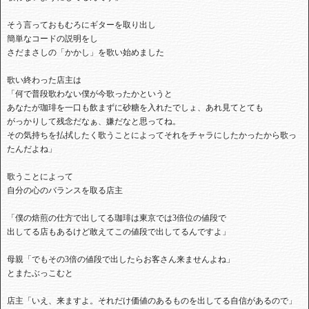
そう言っておもむろにギターを取り出し
簡単なコードの説明をし
さだまさしの「かかし」を歌い始めました
歌い終わった店主は
「何で普段歌わない僕が今歌ったかというと
あなたが珈琲を一口も飲まずに砂糖を入れたでしょ、あれ見てとても
がっかりして残念だなぁ、嫌だなと思ってね。
その気持ちを払拭したく歌うことによってそれをチャラにしたかったから歌っ
たんだよね」
歌うことによって
自分の心のバランスを取る店主
「僕の焙煎の仕方で出してる珈琲は東京では3倍位の値段で
出してる店もあるけど敢えてこの値段で出してるんですよ」
母親「でもその3倍の値段で出したらお客さん来ませんよね」
とまたぶっこむと
店主「いえ、来ますよ。それだけ価値のあるものを出してる自信があるので」