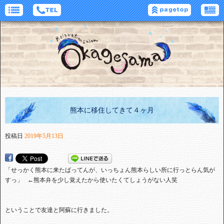
熊本に移住してきて４ヶ月
投稿日
2019年5月13日
「せっかく熊本に来たばってんが、いっちょん熊本らしい所に行っとらん気が
すっ」 ←熊本弁を少し覚えたから使いたくてしょうがない人笑
ということで友達と阿蘇に行きました。