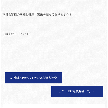
本日も皆様の幸福と健康、繁栄を願っております☆ミ
ではまた～（＾ν＾）
/
←
洗練されたハイセンスな達人技☆
・。* HOTな飲み物 *。・
→