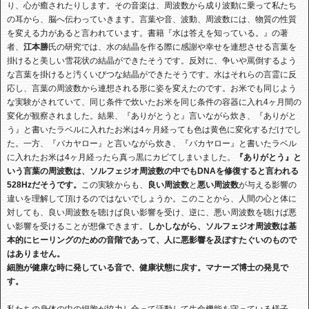
り、心が癒されたりします。その音楽は、周波数から成り波動に乗って私たち
の耳から、脳へ伝わっていきます。言葉や音、波動、周波数には、物質の性質
を変える力があると言われています。書籍『水は答えを知っている。』の著
者、
江本勝
氏の研究では、水の結晶を作る際に感謝や幸せを連想させる言葉を
掛けると美しい雪花状の結晶ができたそうです。反対に、争いや罵倒するよう
な言葉を掛けると汚くいびつな結晶ができたそうです。水はそれらの言霊に反
応し、言葉の周波数から連想される形に姿を変えたのです。お米でも同じよう
な実験がされていて、同じ条件で炊いたお米を同じ条件の容器に入れ
4
ヶ月間の
変化が観察されました。結果、『ありがとうと』言いながら炊き、『ありがと
う』と書いたラベルに入れたお米は
4
ヶ月経っても色は黄色に変化するだけでし
た。一方、『バカヤロー』と言いながら炊き、『バカヤロー』と書いたラベル
に入れたお米は
4
ヶ月経ったら真っ黒にカビてしまいました。
『ありがとう』と
いう言葉の周波数は、ソルフェジオ周波数の中でも
DNA
を修復すると言われる
528Hz
だそうです。
この実験からも、
良い周波数
と
悪い周波数
が与える影響の
違いを理解して頂けるのではないでしょうか。このことから、人間の心と体に
対しても、良い周波数を聴けば良い影響を受け、逆に、悪い周波数を聴けば悪
い影響を受けることが想像できます。
しかしながら、ソルフェジオ周波数は基
本的にヒーリングのための音階であって、人に悪影響を及ぼすたぐいのもので
はありません。
細胞が健康な時に発している音で、健康状態に戻す。マナーズ博士の発見で
す。