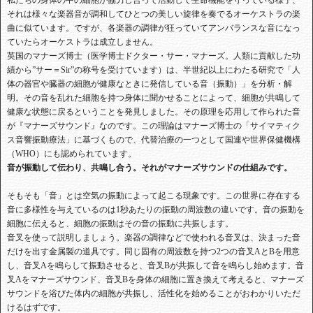
私たちの身体の中の細胞が協力し合って活動して生命機能を守っている様子、
それは様々な楽器音が調和してひとつの美しい旋律を奏でるオーケストラの楽
曲に似ています。ですが、各楽器の調律が狂っていてアンバランスな音になっ
ていたらオーケストラは成立しません。
英国のマナーズ博士（医学博士ドクター・サー・マナーズ。人類に貢献した功
績から”サー＝Sir”の称号を受けています）は、半世紀以上にわたる研究で「人
体の器官や臓器の細胞が健康なときに発信している音（振動）」を分析・解
明。その音を乱れた細胞を持つ身体に聞かせることによって、細胞が共鳴して
健康な状態に戻るということを発見しました。その原理を応用して作られた音
が『マナーズサウンド』なのです。この理論はマナーズ博士の「サイマティク
ス音響振動療法」に基づくもので、代替治療の一つとして国連や世界保健機構
（WHO）にも認められています。
音が振動して伝わり、共鳴し合う。それがマナーズサウンドの仕組みです。
そもそも「音」とは空気の振動によって起こる現象です。この世界に存在する
音に多様性を与えているのは1秒あたりの振動の周波数の違いです。音の振動を
細胞に伝えると、細胞の振動はその音の振動に共振します。
音叉を使って説明しましょう。楽器の調律などで使われる音叉は、決まった音
だけを出す金属製の道具です。同じ固有の周波数を持つ2つの音叉AとBを用意
し、音叉Aを鳴らして振動させると、音叉Bが共振して音を鳴らし始めます。音
叉Aをマナーズサウンド、音叉Bを身体の細胞に置き換えて考えると、マナーズ
サウンドを浴びた体内の細胞が共振し、活性化を始めることがおわかりいただ
けるはずです。