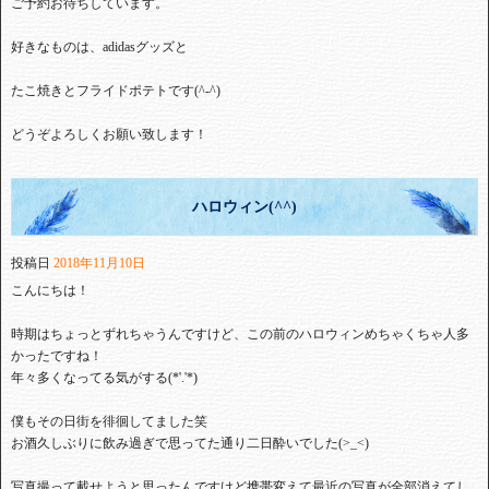
ご予約お待ちしています。
好きなものは、adidasグッズと
たこ焼きとフライドポテトです(^-^)
どうぞよろしくお願い致します！
ハロウィン(^^)
投稿日
2018年11月10日
こんにちは！
時期はちょっとずれちゃうんですけど、この前のハロウィンめちゃくちゃ人多
かったですね！
年々多くなってる気がする(*'.'*)
僕もその日街を徘徊してました笑
お酒久しぶりに飲み過ぎで思ってた通り二日酔いでした(>_<)
写真撮って載せようと思ったんですけど携帯変えて最近の写真が全部消えてし