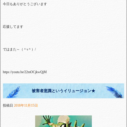
今日もありがとうございます
応援してます
ではまた～（＾ν＾）
/
https://youtu.be/22mOCjkwQjM
被害者意識というイリュージョン★
投稿日
2018年11月15日