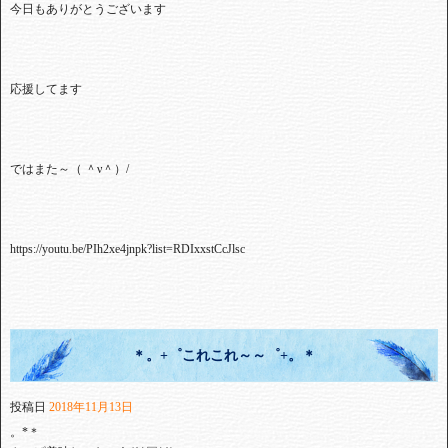
今日もありがとうございます
応援してます
ではまた～（ ＾ν＾）
/
https://youtu.be/PIh2xe4jnpk?list=RDIxxstCcJlsc
＊。+゜これこれ～～゜+。＊
投稿日
2018年11月13日
。*＊