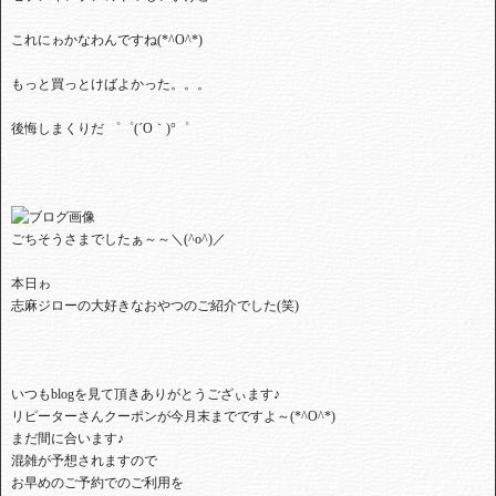
これにゎかなわんですね(*^O^*)
もっと買っとけばよかった。。。
後悔しまくりだ ゜゜(´O｀)°゜
ごちそうさまでしたぁ～～＼(^o^)／
本日ゎ
志麻ジローの大好きなおやつのご紹介でした(笑)
いつもblogを見て頂きありがとうござぃます♪
リピーターさんクーポンが今月末までですよ～(*^O^*)
まだ間に合います♪
混雑が予想されますので
お早めのご予約でのご利用を