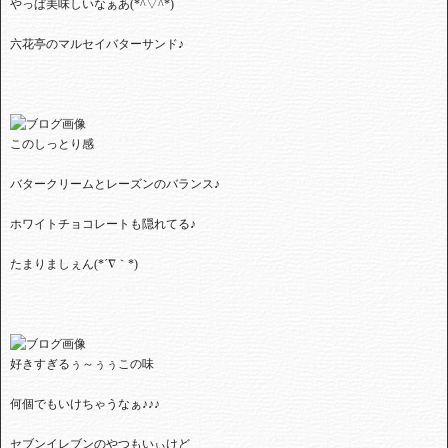
やっぱ美味しいなぁあ(*^▽^*)
六花亭のマルセイバターサンド♪
このしっとり感
バタークリームとレーズンのバランス♪
ホワイトチョコレートも隠れてる♪
たまりましぇん(*´∇｀*)
好きすぎるぅ～ぅぅこの味
何個でもいけちゃうなぁ♪♪♪
セブンイレブンのやつもいぃけど