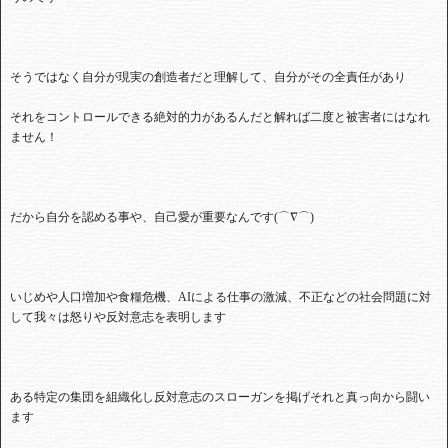
そうではなく自分が現実の創造者だと理解して、自分がその全責任があり
それをコントロールできる絶対的力があるんだと解れば二度と被害者にはなれ
ません！
だから自分を認める事や、自己愛が重要なんです(
⌒∇⌒
)
いじめや人口増加や食糧危機、AI
による仕事の激減、
不正などの社会問題に対
して我々は怒りや反対意志を表明します
ある特定の集団を組織化し反対意志のスローガンを掲げそれと真っ向から闘い
ます