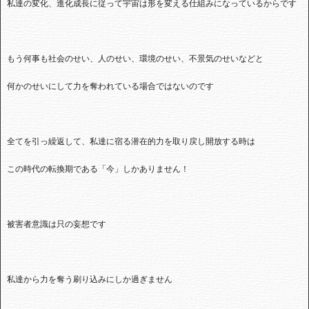
私達の変化、進化成長に従って宇宙は形を変える仕組みになっているからです
もう何事も社会のせい、人のせい、環境のせい、不景気のせいなどと
何かのせいにして力を奪われている場合ではないのです
全てを引っ繰返して、私達に宿る潜在的力を取り戻し開放する時は
この時代の転換期である「今」しかありません！
被害者意識は只の妄想です
私達から力を奪う刷り込みにしか過ぎません