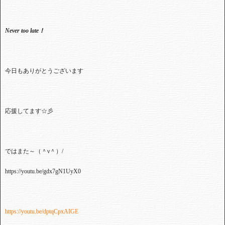
Never too late
！
今日もありがとうございます
応援してます☆彡
ではまた～（＾ν＾）/
https://youtu.be/gdx7gN1UyX0
https://youtu.be/dptqCpxAIGE