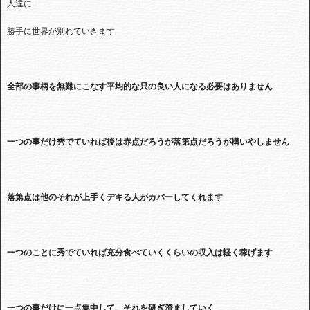
人達に
勝手に世界が別れていきます
全部の事柄を無難にこなす平均的な只の良い人になる必要はありません
一つの事だけ秀でていれば後は赤点だろうが落第点だろうが構いやしません
落第点は他のそれが上手くデキる人がカバーしてくれます
一つのことに秀でていれば充分食べていくくらいの収入は軽く稼げます
一つの事だけに一点集中して、それを研ぎ澄ましていく