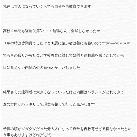
私達は大人になっていくらでも自分を再教育できます
高校２年間も遅刻欠席No.１！勉強なんて全然しなかったｗ
３年の時は皆勤賞でしたけど★悪に強い者は善にも強いのです(o^―^o)ｗｗｗ
でもその辺りから社会と学校教育に対して疑問と違和感を感じだしてから
目に見えない内側の心の勉強とかしだしました
結果さらに違和感は大きくなっていったけど内面はバランスがとれてきて
進む方向がハッキリして現実も整って行った気がします
子供の頃がグダグダだった分大人になって自分を再教育せざる得なかったとい
う事もありますけどね(*^_^*)