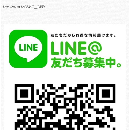
https://youtu.be/364sC__BJ5Y