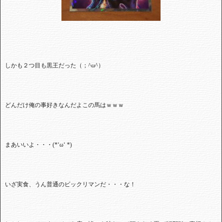
しかも２つ目も黒王だった（；^ω^）
どんだけ俺の事好きなんだよこの馬はｗｗｗ
まあいいよ・・・(*‘ω‘ *)
いざ実食、うん普通のビックリマンだ・・・な！