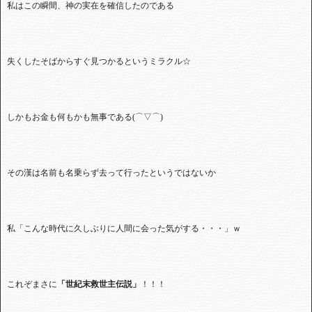
私はこの瞬間、神の実在を確信したのである
失くしたそばからすぐ見つかるというミラクル☆
しかもお金も何もかも無事である(⌒▽⌒)
その漢は名前も名乗らず去って行ったというではないか
私「こんな時代に久しぶりに人間に会った気がする・・・」ｗ
これぞまさに
「世紀末救世主伝説」
！！！