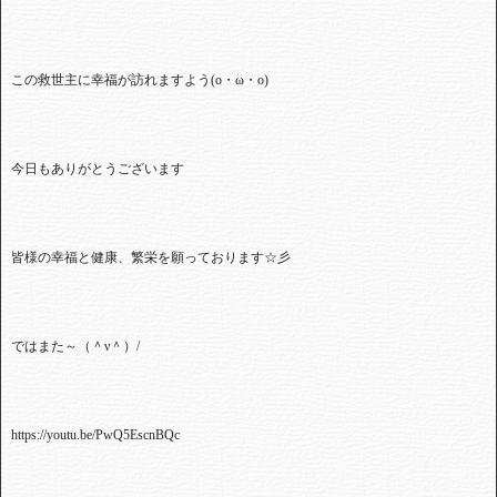
この救世主に幸福が訪れますよう(o・ω・o)
今日もありがとうございます
皆様の幸福と健康、繁栄を願っております☆彡
ではまた～（＾ν＾）/
https://youtu.be/PwQ5EscnBQc