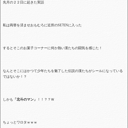
先月の２２日に起きた実話
私は両替を済ませおもむろに近所のSE7ENに入った
するとそこのお菓子コーナーに何か熱い漢たちの闘気を感じた！
なんとそこにはかつて少年たちを魅了した伝説の漢たちがシールになっている
ではないか！？
しかも
「北斗のマン」
！！？？Ｗ
ちょっとワロタｗｗｗ