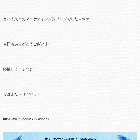
という久々のマーケティング的ブログでしたｗｗｗ
今日もありがとうございます
応援してます☆彡
ではまた～（＾ν＾）/
https://youtu.be/pPXi8BNceXU
北斗のマンが結んだ奇跡☆