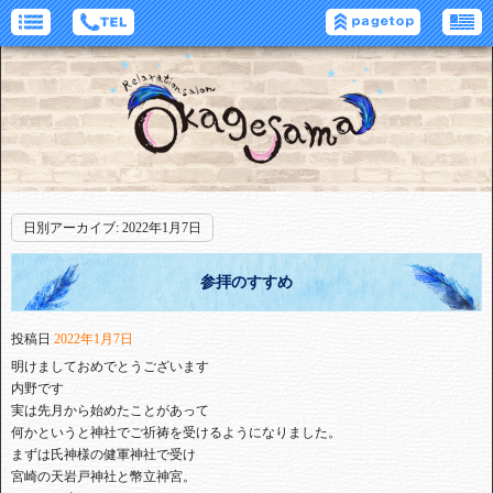
日別アーカイブ:
2022年1月7日
参拝のすすめ
投稿日
2022年1月7日
明けましておめでとうございます
内野です
実は先月から始めたことがあって
何かというと神社でご祈祷を受けるようになりました。
まずは氏神様の健軍神社で受け
宮崎の天岩戸神社と幣立神宮。