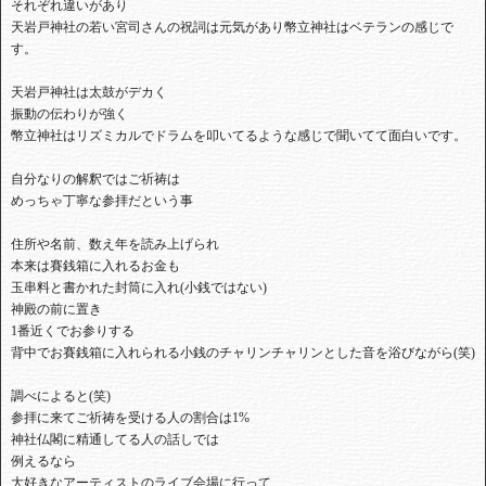
それぞれ違いがあり
天岩戸神社の若い宮司さんの祝詞は元気があり幣立神社はベテランの感じで
す。
天岩戸神社は太鼓がデカく
振動の伝わりが強く
幣立神社はリズミカルでドラムを叩いてるような感じで聞いてて面白いです。
自分なりの解釈ではご祈祷は
めっちゃ丁寧な参拝だという事
住所や名前、数え年を読み上げられ
本来は賽銭箱に入れるお金も
玉串料と書かれた封筒に入れ(小銭ではない)
神殿の前に置き
1番近くでお参りする
背中でお賽銭箱に入れられる小銭のチャリンチャリンとした音を浴びながら(笑)
調べによると(笑)
参拝に来てご祈祷を受ける人の割合は1%
神社仏閣に精通してる人の話しでは
例えるなら
大好きなアーティストのライブ会場に行って