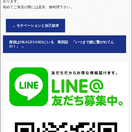
おります。
初めてご来店の際には是非、御利用下さい。
←
モチベーションと自己欲求
探偵はOKAGESAMAにいる 第四話 「いつまで鎖に繋がれてん
の！」
→