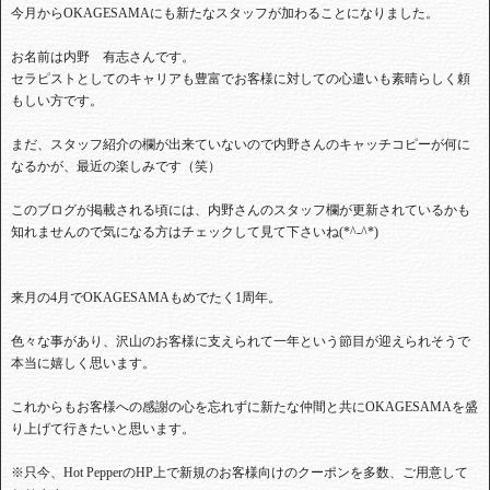
今月からOKAGESAMAにも新たなスタッフが加わることになりました。
お名前は内野 有志さんです。
セラピストとしてのキャリアも豊富でお客様に対しての心遣いも素晴らしく頼
もしい方です。
まだ、スタッフ紹介の欄が出来ていないので内野さんのキャッチコピーが何に
なるかが、最近の楽しみです（笑）
このブログが掲載される頃には、内野さんのスタッフ欄が更新されているかも
知れませんので気になる方はチェックして見て下さいね(*^-^*)
来月の4月でOKAGESAMAもめでたく1周年。
色々な事があり、沢山のお客様に支えられて一年という節目が迎えられそうで
本当に嬉しく思います。
これからもお客様への感謝の心を忘れずに新たな仲間と共にOKAGESAMAを盛
り上げて行きたいと思います。
※只今、Hot PepperのHP上で新規のお客様向けのクーポンを多数、ご用意して