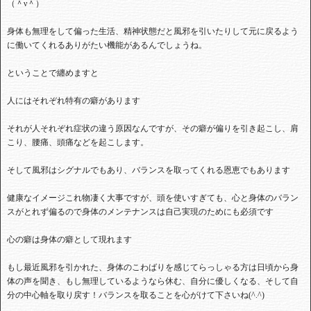
（＾ν＾）
身体も無理をして偏った生活、精神状態だと風邪を引いたりして元に戻るよう
に働いてくれるありがたい機能があるんでしょうね。
ということで纏めますと
人にはそれぞれ特有の癖があります
それが人それぞれ症状の違う原因なんですが、その癖が偏りを引き起こし、肩
こり、腰痛、頭痛などを起こします。
そして風邪はシグナルでもあり、バランスを取ってくれる恩恵でもあります
健康なイメージこれ物凄く大事ですが、頭を使いすぎても、心と身体のバラン
スがとれず偏るので身体のメンテナンスは自己実現のためにも必須です
心の癖は身体の癖として現れます
もし最近風邪を引かれた、身体のこわばりを感じてらっしゃる方は日頃から身
体の声を聞き、もし無理しているようなら休む、自分に優しくなる、そして自
分の中心軸を取り戻す！バランスを取ることを心がけて下さいね
(^.^)