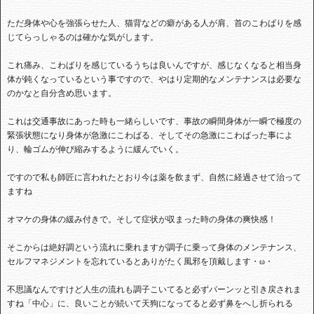
ただ身体や心を強張らせた人、猫背などの癖がある人が肩、首のこわばりを感
じてらっしゃるのは確かな気がします。
これ痛み、こわばりを感じているうちは良いんですが、感じなくなると相当身
体が鈍くなっているという事ですので、やはり定期的なメンテナンスは必要な
のかなと自分含め思います。
これは交通事故にあった時も一緒らしいです、事故の瞬間身体が一瞬で極度の
緊張状態になり身体が急激にこわばる、そしてその急激にこわばった事によ
り、輪ゴムが伸び縮みするように緩んでいく。
ですので私も師匠に言われたとおり今は薬を飲まず、自然に経過させて治って
ますね
オマケの身体の緩み付きで。そして症状が収まった時の身体の爽快感！
そこからは絶好調という流れに乗れますが調子に乗って身体のメンテナンス、
セルフマネジメントを忘れているとありがたく風邪を頂戴します・ω・
不思議なんですけど人生の流れも調子こいてると必ずパーンッと引き戻されま
すね「中心」に、良いことが続いて天狗になってると必ず鼻をへし折られる