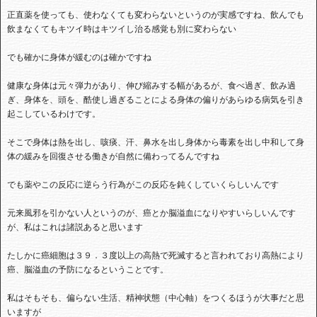
正直薬を使っても、使わなくても変わらないというのが実感ですね、飲んでも
飲まなくてもキツイ時はキツイし治る感覚も別に変わらない
でも確かに身体が緩むのは確かですね
健康な身体は元々弾力があり、伸び縮みする幅があるが、食べ過ぎ、飲み過
ぎ、身体を、頭を、酷使し過ぎることによる身体の偏りがあらゆる病気を引き
起こしているわけです。
そこで身体は熱を出し、咳痰、汗、鼻水を出し身体から毒素を出し中和して身
体の緩みを回復させる働きが自然に備わってるんですね
でも薬やこの反応に逆らう行為がこの反応を鈍くしていくらしいんです
元来風邪を引かない人というのが、癌とか脳溢血になりやすいらしいんです
が、私はこれは諸説あると思います
たしかに癌細胞は３９．３度以上の高熱で死滅すると言われており高熱により
癌、脳溢血の予防になるということです。
私はそもそも、偏らない生活、精神状態（中心軸）をつくるほうが大事だと思
いますが