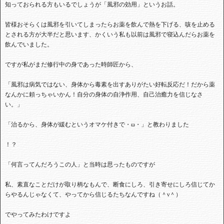
知っておられる方もいるでしょうが「風邪の効用」というお話。
皆様おそらくは風邪を引いてしまったらお薬を飲んで熱を下げる、咳を止める
とされる方が大半だと思います、かくいう私も以前は風邪で寝込んだらお薬を
飲んでいました。
ですが私がまだ修行中の身であった時師匠から、
「風邪は病気ではない、身体から毒素を出すありがたい好転反応だ！だから薬
なんかに頼っちゃいかん！自分の身体の自浄作用、自己治癒力を信じなさ
い。」
「治るから、身体が緩むというオマケ付きで・ω・」と教わりました
！？
「何言ってんだろうこの人」と当時は思ったものですが
私、素直なことだけが取り柄なもんで、断食にしろ、引き寄せにしろ信じてか
らやるんじゃなくて、やってから信じるたちなんですね（＾ν＾）
でやってみたわけですよ