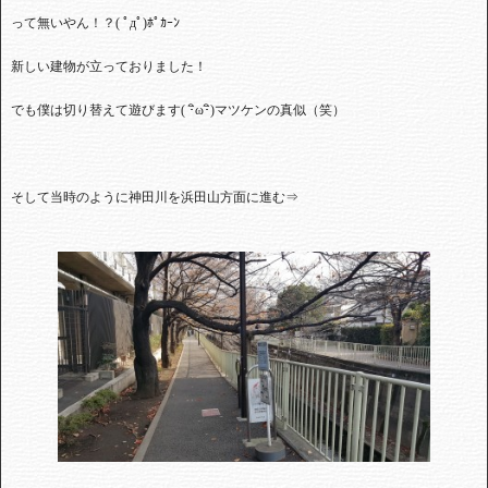
って無いやん！？
(
ﾟдﾟ
)
ﾎﾟｶｰﾝ
新しい建物が立っておりました！
でも僕は切り替えて遊びます
(
･
ω･
ิ)
マツケンの真似（笑）
そして当時のように神田川を浜田山方面に進む⇒