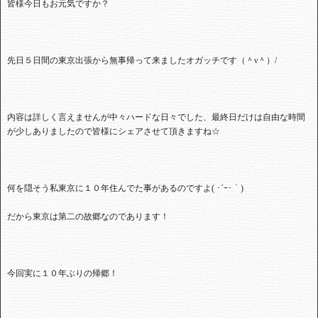
皆様今日もお元気ですか？
先日５日間の東京出張から無事帰って来ましたオガッチです（＾ν＾）
/
内容は詳しく言えませんが中々ハードな日々でした、最終日だけは自由な時間
が少しありましたので皆様にシェアさせて頂きますね☆
何を隠そう私東京に１０年住んでた事があるのですよ
(
･´ｰ･｀
)
だから東京は第二の故郷なのであります！
今回実に１０年ぶりの帰郷！