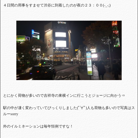
４日間の用事をすませて渋谷に到着したのが夜の２３：００
(-_-;)
とにかく荷物が多いので吉祥寺の東横インに行こうとジョージに向かう⇒
駅の中が凄く変わっていてびっくりしました
(
ﾟ∀ﾟ
)
人も荷物も多いので写真はス
ルー
sorry
外のイルミネーションは毎年恒例ですな！