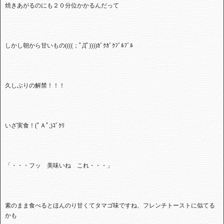
焼きあがるのにも２０分位かかるんだって
しかし朝から甘いもの
((((
；ﾟДﾟ
))))
ｶﾞｸｶﾞｸﾌﾞﾙﾌﾞﾙ
久しぶりの解禁！！！
いざ実食！
(
ﾟＡﾟ
;)
ｺﾞｸﾘ
「・・・フッ 美味いね これ・・・」
素のまま食べるとほんのり甘くてタマゴ味ですね、フレンチトーストに似てる
かも