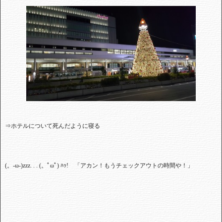
⇒ホテルについて死んだように寝る
(
。
-
ω
-)zzz. . . (
。ﾟωﾟ
)
ﾊｯ
!
「アカン！もうチェックアウトの時間や！」