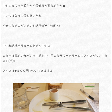
でもシュワっと柔らかく舌触りが超なめらか★
こいつは久々に舌を撒いたね
くせになる人がいるのも納得
v(
´∀｀
*v)
ﾋﾟｰｽ
でこれ結構ボリュームあるんですよ！
大きさは厚めの食パンって感じで、巨大なサワークリームにアイスがついてき
ます
(^^)v
アイスは➕１００円でついてきますよ