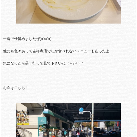
一瞬で仕留めましたぜ
(
●´
ϖ`
●
)
他にも色々あって吉祥寺店でしか食べれないメニューもあったよ
気になったら是非行って見て下さいね（＾ν＾）
/
お次はこちら！