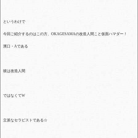
というわけで
今回ご紹介するのはこの方、OKAGESAMA
の改造人間こと仮面ハマダー！
濱口・
A
である
彼は改造人間
ではなくて
W
立派なセラピストである☆