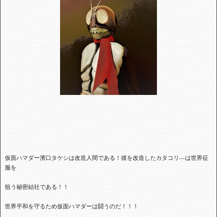
仮面ハマダー濱口タケシは改造人間である！彼を改造したカタコリ―は世界征
服を
狙う秘密結社である！！
世界平和を守るため仮面ハマダーは闘うのだ！！！