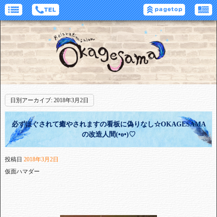
日別アーカイブ:
2018年3月2日
必ずほぐされて癒やされますの看板に偽りなし☆OKAGESAMA
の改造人間(•ө•)♡
投稿日
2018年3月2日
仮面ハマダー