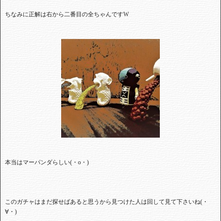
ちなみに正解は右から二番目の全ちゃんです
W
本当はマーパンダらしい
(
・
o
・
)
このガチャはまだ探せばあると思うから見つけた人は回して見て下さいね
(
・
∀・
)