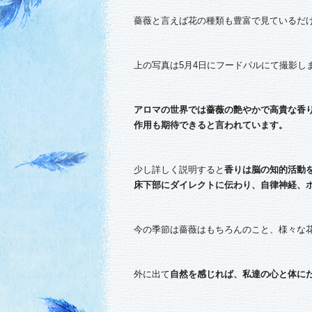
薔薇と言えば花の種類も豊富で見ているだけ
上の写真は5月4日にフードパルにて撮影しま
アロマの世界では薔薇の艶やかで高貴な香
作用も期待できると言われています。
少し詳しく説明すると
香りは脳の知的活動
床下部にダイレクトに伝わり、自律神経、
今の季節は薔薇はもちろんのこと、様々な
外に出て
自然を感じれば、私達の心と体に