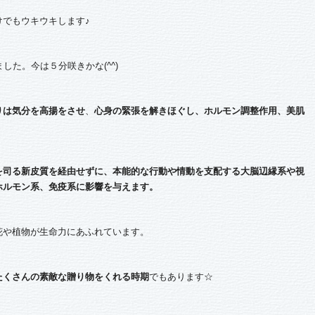
でもウキウキします♪
した。今は５分咲きかな(^^)
りは気分を高揚をさせ
、
心身の緊張を解きほぐし、ホルモン調整作用、美肌
を司る新皮質を経由せずに、本能的な行動や情動を支配する大脳辺縁系や視
ホルモン系、免疫系に影響を与えます。
花や植物が生命力にあふれています。
たくさんの素敵な贈り物をくれる時期
でもあります☆