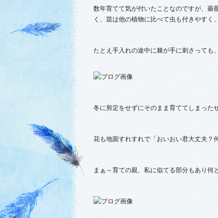
数年育てて気が付いたことなのですが、薔
く、苗は他の植物に比べて虫も付きやすく
たとえ手入れの途中に棘が手に刺さっても
冬に剪定をせずにそのまま育ててしまった
花も地面すれすれで「おいおい君大丈夫？
まぁ～育ての親、私に似てる部分もあり何と