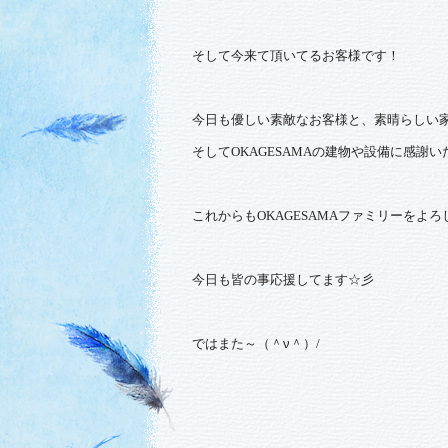
そして今来て頂いてるお客様です！
今日も優しい素敵なお客様と、素晴らしい
そして
OKAGESAMA
の建物や設備に感謝い
これからも
OKAGESAMA
ファミリーをよろ
今日も皆の事応援してます☆彡
ではまた～（＾ν＾）
/